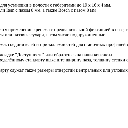
ля установки в полости с габаритами до 19 х 16 х 4 мм.
и Item с пазом 8 мм, а также Bosch с пазом 8 мм
тся применение крепежа с предварительной фиксацией в пазе, 
ты или пазовые сухари, в том числе подпружиненные.
жа, соединителей и принадлежностей для станочных профилей 
кладке "Доступность" или обратитесь на наши контакты.
делённому стандарту выясните ширину паза, толщину стенки ст
ту служат также размеры отверстий центральных или угловых к