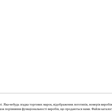
. Яка-небудь згадка торгових марок, відображення логотипів, номерів виробі
ж порівняння функціональності виробів, що продаються нами. Файли каталогів