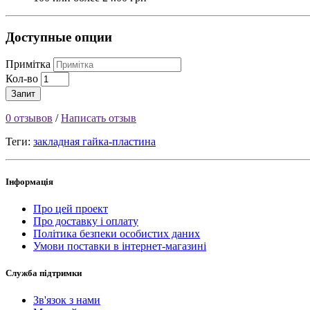
Доступные опции
Примітка
Кол-во
Запит
0 отзывов
/
Написать отзыв
Теги:
закладная гайка-пластина
Інформація
Про цей проект
Про доставку і оплату
Політика безпеки особистих даних
Умови поставки в інтернет-магазині
Служба підтримки
Зв'язок з нами