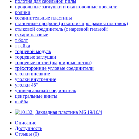
полотна для сабельной пилы
продольные заглушки и окантовочные профили
ролики
соединительные пластины
станочные профили (изъято из программы поставок)
стыковой соединитель (с нарезной гильзой)
сухари пазовые
т болт
т гайка
торцевой модуль
торцевые заглушки
торцевые петли (шарнирные петли)
трёхсторонние угловые соединители
уголки внешние
уголки внутренние
уголки 45°
универсальный соединитель
центральные винты
шайба
Описание
Доступность
Отзывы (0)