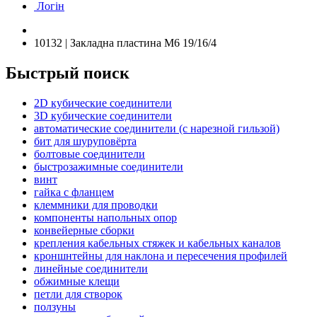
Логін
10132 | Закладна пластина М6 19/16/4
Быстрый поиск
2D кубические соединители
3D кубические соединители
автоматические соединители (с нарезной гильзой)
бит для шуруповёрта
болтовые соединители
быстрозажимные соединители
винт
гайка с фланцем
клеммники для проводки
компоненты напольных опор
конвейерные сборки
крепления кабельных стяжек и кабельных каналов
кроншнтейны для наклона и пересечения профилей
линейные соединители
обжимные клещи
петли для створок
ползуны