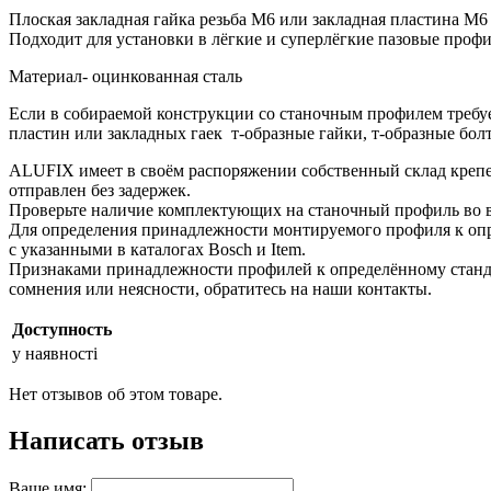
Плоская закладная гайка резьба М6 или закладная пластина М6 д
Подходит для установки в лёгкие и суперлёгкие пазовые профил
Материал- оцинкованная сталь
Если в собираемой конструкции со станочным профилем требуе
пластин или закладных гаек т-образные гайки, т-образные бол
ALUFIX имеет в своём распоряжении собственный склад крепе
отправлен без задержек.
Проверьте наличие комплектующих на станочный профиль во в
Для определения принадлежности монтируемого профиля к опре
с указанными в каталогах Bosch и Item.
Признаками принадлежности профилей к определённому стандар
сомнения или неясности, обратитесь на наши контакты.
Доступность
у наявності
Нет отзывов об этом товаре.
Написать отзыв
Ваше имя: