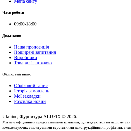
Мапа сайту
Часи роботи
09:00-18:00
Додатково
Наша пропозиція
Поширені запитання
Виробники
Товари зі знижкою
Обліковий запис
Обліковий запис
Історія замовлень
Мої закладки
Розсилка новин
Ukraine, Фурнитура ALUFIX © 2026.
Ми не є офіційними представниками компаній, що згадуються на нашому сайті
комплектуючих з монтуємими верстатними конструкційними профілями, а тако