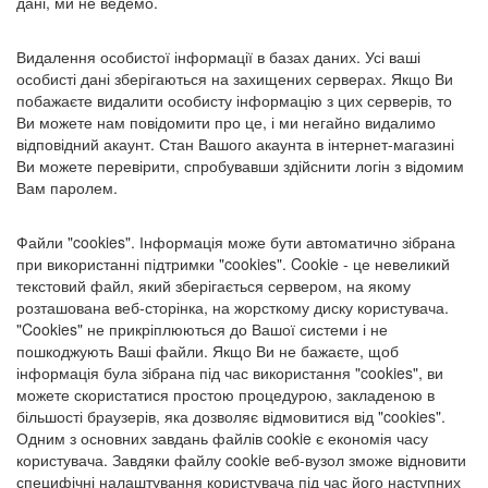
дані, ми не ведемо.
Видалення особистої інформації в базах даних. Усі ваші
особисті дані зберігаються на захищених серверах. Якщо Ви
побажаєте видалити особисту інформацію з цих серверів, то
Ви можете нам повідомити про це, і ми негайно видалимо
відповідний акаунт. Стан Вашого акаунта в інтернет-магазині
Ви можете перевірити, спробувавши здійснити логін з відомим
Вам паролем.
Файли "cookies". Інформація може бути автоматично зібрана
при використанні підтримки "cookies". Cookie - це невеликий
текстовий файл, який зберігається сервером, на якому
розташована веб-сторінка, на жорсткому диску користувача.
"Cookies" не прикріплюються до Вашої системи і не
пошкоджують Ваші файли. Якщо Ви не бажаєте, щоб
інформація була зібрана під час використання "cookies", ви
можете скористатися простою процедурою, закладеною в
більшості браузерів, яка дозволяє відмовитися від "cookies".
Одним з основних завдань файлів cookie є економія часу
користувача. Завдяки файлу cookie веб-вузол зможе відновити
специфічні налаштування користувача під час його наступних