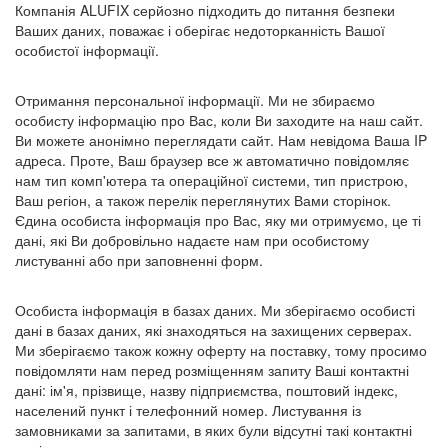
Компанія ALUFIX серйозно підходить до питання безпеки
Ваших даних, поважає і оберігає недоторканність Вашої
особистої інформації.
Отримання персональної інформації. Ми не збираємо
особисту інформацію про Вас, коли Ви заходите на наш сайт.
Ви можете анонімно переглядати сайт. Нам невідома Ваша IP
адреса. Проте, Ваш браузер все ж автоматично повідомляє
нам тип комп'ютера та операційної системи, тип пристрою,
Ваш регіон, а також перелік переглянутих Вами сторінок.
Єдина особиста інформація про Вас, яку ми отримуємо, це ті
дані, які Ви добровільно надаєте нам при особистому
листуванні або при заповненні форм.
Особиста інформація в базах даних. Ми зберігаємо особисті
дані в базах даних, які знаходяться на захищених серверах.
Ми зберігаємо також кожну оферту на поставку, тому просимо
повідомляти нам перед розміщенням запиту Ваші контактні
дані: ім'я, прізвище, назву підприємства, поштовий індекс,
населений пункт і телефонний номер. Листування із
замовниками за запитами, в яких були відсутні такі контактні