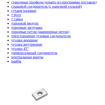
станочные профили (изъято из программы поставок)
стыковой соединитель (с нарезной гильзой)
сухари пазовые
т болт
т гайка
торцевой модуль
торцевые заглушки
торцевые петли (шарнирные петли)
трёхсторонние угловые соединители
уголки внешние
уголки внутренние
уголки 45°
универсальный соединитель
центральные винты
шайба