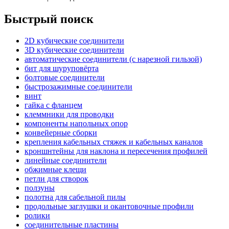
Быстрый поиск
2D кубические соединители
3D кубические соединители
автоматические соединители (с нарезной гильзой)
бит для шуруповёрта
болтовые соединители
быстрозажимные соединители
винт
гайка с фланцем
клеммники для проводки
компоненты напольных опор
конвейерные сборки
крепления кабельных стяжек и кабельных каналов
кроншнтейны для наклона и пересечения профилей
линейные соединители
обжимные клещи
петли для створок
ползуны
полотна для сабельной пилы
продольные заглушки и окантовочные профили
ролики
соединительные пластины