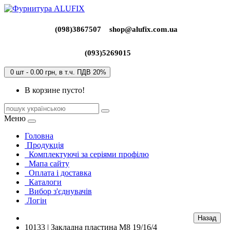
(098)3867507
shop@alufix.com.ua
(093)5269015
0 шт - 0.00 грн, в т.ч. ПДВ 20%
В корзине пусто!
Меню
Головна
Продукція
Комплектуючі за серіями профілю
Мапа сайту
Оплата і доставка
Каталоги
Вибор з'єднувачів
Логін
10133 | Закладна пластина М8 19/16/4