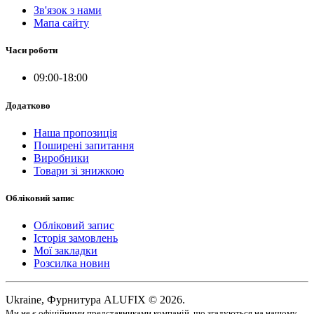
Зв'язок з нами
Мапа сайту
Часи роботи
09:00-18:00
Додатково
Наша пропозиція
Поширені запитання
Виробники
Товари зі знижкою
Обліковий запис
Обліковий запис
Історія замовлень
Мої закладки
Розсилка новин
Ukraine, Фурнитура ALUFIX © 2026.
Ми не є офіційними представниками компаній, що згадуються на нашому