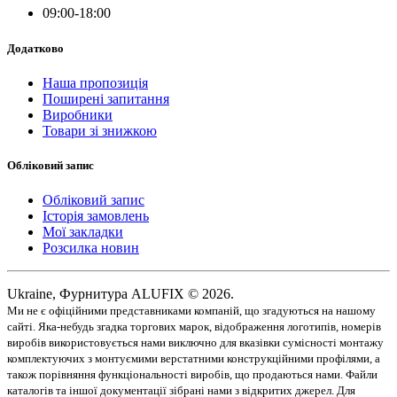
09:00-18:00
Додатково
Наша пропозиція
Поширені запитання
Виробники
Товари зі знижкою
Обліковий запис
Обліковий запис
Історія замовлень
Мої закладки
Розсилка новин
Ukraine, Фурнитура ALUFIX © 2026.
Ми не є офіційними представниками компаній, що згадуються на нашому
сайті. Яка-небудь згадка торгових марок, відображення логотипів, номерів
виробів використовується нами виключно для вказівки сумісності монтажу
комплектуючих з монтуємими верстатними конструкційними профілями, а
також порівняння функціональності виробів, що продаються нами. Файли
каталогів та іншої документації зібрані нами з відкритих джерел. Для