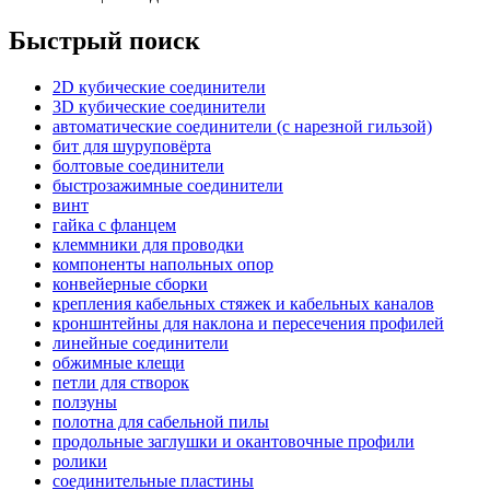
Быстрый поиск
2D кубические соединители
3D кубические соединители
автоматические соединители (с нарезной гильзой)
бит для шуруповёрта
болтовые соединители
быстрозажимные соединители
винт
гайка с фланцем
клеммники для проводки
компоненты напольных опор
конвейерные сборки
крепления кабельных стяжек и кабельных каналов
кроншнтейны для наклона и пересечения профилей
линейные соединители
обжимные клещи
петли для створок
ползуны
полотна для сабельной пилы
продольные заглушки и окантовочные профили
ролики
соединительные пластины