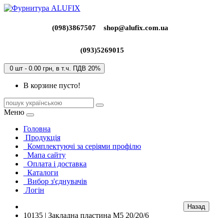
(098)3867507
shop@alufix.com.ua
(093)5269015
0 шт - 0.00 грн, в т.ч. ПДВ 20%
В корзине пусто!
Меню
Головна
Продукція
Комплектуючі за серіями профілю
Мапа сайту
Оплата і доставка
Каталоги
Вибор з'єднувачів
Логін
10135 | Закладна пластина М5 20/20/6