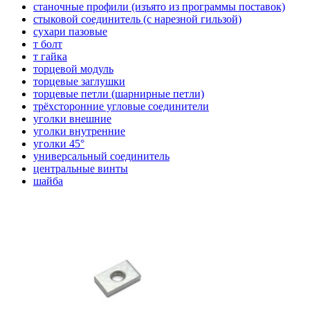
станочные профили (изъято из программы поставок)
стыковой соединитель (с нарезной гильзой)
сухари пазовые
т болт
т гайка
торцевой модуль
торцевые заглушки
торцевые петли (шарнирные петли)
трёхсторонние угловые соединители
уголки внешние
уголки внутренние
уголки 45°
универсальный соединитель
центральные винты
шайба