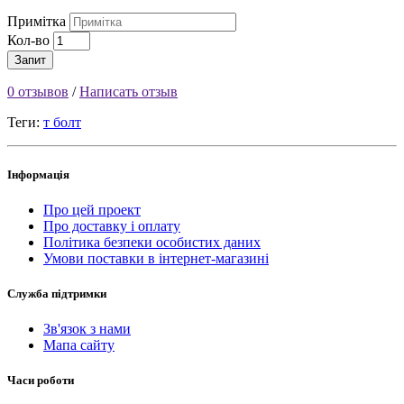
Примітка
Кол-во
Запит
0 отзывов
/
Написать отзыв
Теги:
т болт
Інформація
Про цей проект
Про доставку і оплату
Політика безпеки особистих даних
Умови поставки в інтернет-магазині
Служба підтримки
Зв'язок з нами
Мапа сайту
Часи роботи