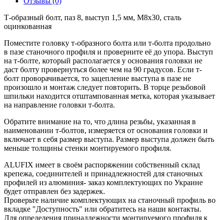
Отзывы (0)
Т-образный болт, паз 8, выступ 1,5 мм, М8х30, сталь
оцинкованная
Поместите головку т-образного болта или т-болта продольно
в пазе станочного профиля и проверните её до упора. Выступ
на т-болте, который располагается у основания головки не
даст болту провернуться более чем на 90 градусов. Если т-
болт проворачивается, то зацепление выступа в пазе не
произошло и монтаж следует повторить. В торце резьбовой
шпильки находится отштампованная метка, которая указывает
на направление головки т-болта.
Обратите внимание на то, что длина резьбы, указанная в
наименовании т-болтов, измеряется от основания головки и
включает в себя размер выступа. Размер выступа должен быть
меньше толщины стенки монтируемого профиля.
ALUFIX имеет в своём распоряжении собственный склад
крепежа, соединителей и принадлежностей для станочных
профилей из алюминия- заказ комплектующих по Украине
будет отправлен без задержек.
Проверьте наличие комплектующих на станочный профиль во
вкладке "Доступность" или обратитесь на наши контакты.
Для определения принадлежности монтируемого профиля к