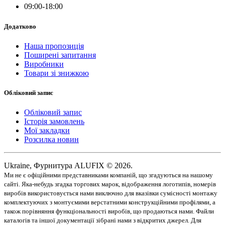
09:00-18:00
Додатково
Наша пропозиція
Поширені запитання
Виробники
Товари зі знижкою
Обліковий запис
Обліковий запис
Історія замовлень
Мої закладки
Розсилка новин
Ukraine, Фурнитура ALUFIX © 2026.
Ми не є офіційними представниками компаній, що згадуються на нашому
сайті. Яка-небудь згадка торгових марок, відображення логотипів, номерів
виробів використовується нами виключно для вказівки сумісності монтажу
комплектуючих з монтуємими верстатними конструкційними профілями, а
також порівняння функціональності виробів, що продаються нами. Файли
каталогів та іншої документації зібрані нами з відкритих джерел. Для