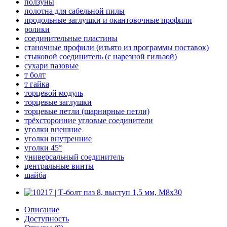
ползуны
полотна для сабельной пилы
продольные заглушки и окантовочные профили
ролики
соединительные пластины
станочные профили (изъято из программы поставок)
стыковой соединитель (с нарезной гильзой)
сухари пазовые
т болт
т гайка
торцевой модуль
торцевые заглушки
торцевые петли (шарнирные петли)
трёхсторонние угловые соединители
уголки внешние
уголки внутренние
уголки 45°
универсальный соединитель
центральные винты
шайба
Описание
Доступность