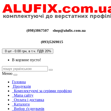
(098)3867507
shop@alufix.com.ua
(093)5269015
0 шт - 0.00 грн, в т.ч. ПДВ 20%
В корзине пусто!
Меню
Головна
Продукція
Комплектуючі за серіями профілю
Мапа сайту
Оплата і доставка
Каталоги
Вибор з'єднувачів