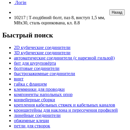
Логін
10217 | Т-подібний болт, паз 8, виступ 1,5 мм,
М8х30, сталь оцинкована, кл. 8.8
Быстрый поиск
2D кубические соединители
3D кубические соединители
автоматические соединители (с нарезной гильзой)
бит для шуруповёрта
болтовые соединители
быстрозажимные соединители
винт
гайка с фланцем
клеммники для проводки
компоненты напольных опор
конвейерные сборки
крепления кабельных стяжек и кабельных каналов
кроншнтейны для наклона и пересечения профилей
линейные соединители
обжимные клещи
петли для створок