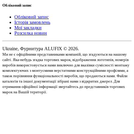
Обліковий запис
Обліковий запис
Історія замовлень
Мої закладки
Розсилка новин
Ukraine, Фурнитура ALUFIX © 2026.
Ми не є офіційними представниками компаній, що згадуються на нашому
сайті. Яка-небудь згадка торгових марок, відображення логотипів, номерів
виробів використовується нами виключно для вказівки сумісності монтажу
комплектуючих з монтуємими верстатними конструкційними профілями, а
також порівняння функціональності виробів, що продаються нами. Файли
каталогів та іншої документації зібрані нами з відкритих джерел. Для
отримання офіційної інформації звертайтесь до представників торгових
марок на Вашій території.