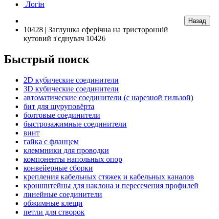
Логін
10428 | Заглушка сферічна на тристоронній
кутовий з'єднувач 10426
Быстрый поиск
2D кубические соединители
3D кубические соединители
автоматические соединители (с нарезной гильзой)
бит для шуруповёрта
болтовые соединители
быстрозажимные соединители
винт
гайка с фланцем
клеммники для проводки
компоненты напольных опор
конвейерные сборки
крепления кабельных стяжек и кабельных каналов
кроншнтейны для наклона и пересечения профилей
линейные соединители
обжимные клещи
петли для створок