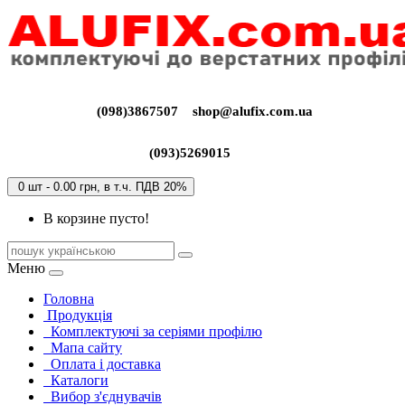
(098)3867507
shop@alufix.com.ua
(093)5269015
0 шт - 0.00 грн, в т.ч. ПДВ 20%
В корзине пусто!
Меню
Головна
Продукція
Комплектуючі за серіями профілю
Мапа сайту
Оплата і доставка
Каталоги
Вибор з'єднувачів