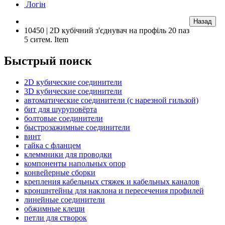
Логін
10450 | 2D кубічний з'єднувач на профіль 20 паз
5 ситем. Item
Быстрый поиск
2D кубические соединители
3D кубические соединители
автоматические соединители (с нарезной гильзой)
бит для шуруповёрта
болтовые соединители
быстрозажимные соединители
винт
гайка с фланцем
клеммники для проводки
компоненты напольных опор
конвейерные сборки
крепления кабельных стяжек и кабельных каналов
кроншнтейны для наклона и пересечения профилей
линейные соединители
обжимные клещи
петли для створок