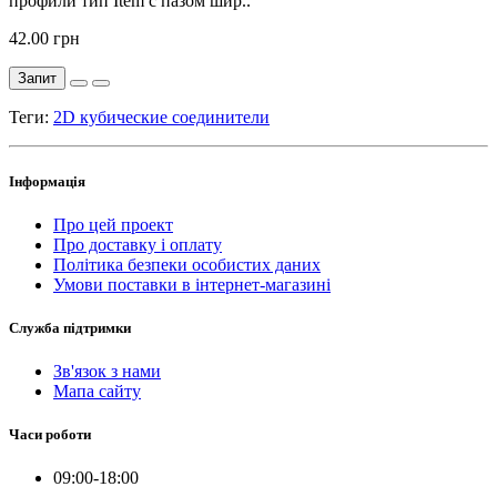
профили тип Item c пазом шир..
42.00 грн
Запит
Теги:
2D кубические соединители
Інформація
Про цей проект
Про доставку і оплату
Політика безпеки особистих даних
Умови поставки в інтернет-магазині
Служба підтримки
Зв'язок з нами
Мапа сайту
Часи роботи
09:00-18:00