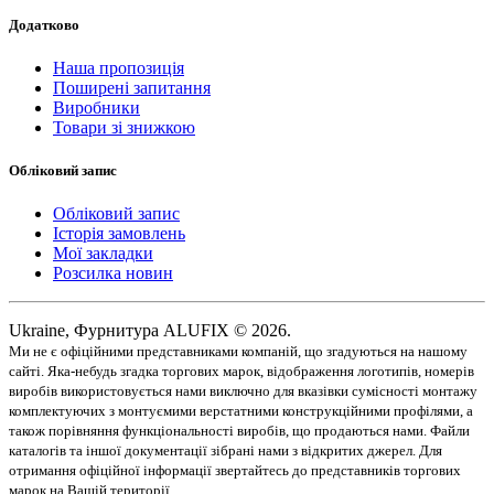
Додатково
Наша пропозиція
Поширені запитання
Виробники
Товари зі знижкою
Обліковий запис
Обліковий запис
Історія замовлень
Мої закладки
Розсилка новин
Ukraine, Фурнитура ALUFIX © 2026.
Ми не є офіційними представниками компаній, що згадуються на нашому
сайті. Яка-небудь згадка торгових марок, відображення логотипів, номерів
виробів використовується нами виключно для вказівки сумісності монтажу
комплектуючих з монтуємими верстатними конструкційними профілями, а
також порівняння функціональності виробів, що продаються нами. Файли
каталогів та іншої документації зібрані нами з відкритих джерел. Для
отримання офіційної інформації звертайтесь до представників торгових
марок на Вашій території.