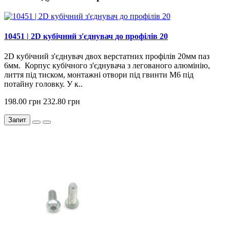
10451 | 2D кубічний з'єднувач до профілів 20
2D кубічний з'єднувач двох верстатних профілів 20мм паз
6мм. Корпус кубічного з'єднувача з легованого алюмінію,
лиття під тиском, монтажні отвори під гвинти М6 під
потайну головку. У к..
198.00 грн
232.80 грн
Запит