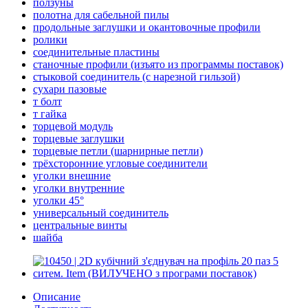
ползуны
полотна для сабельной пилы
продольные заглушки и окантовочные профили
ролики
соединительные пластины
станочные профили (изъято из программы поставок)
стыковой соединитель (с нарезной гильзой)
сухари пазовые
т болт
т гайка
торцевой модуль
торцевые заглушки
торцевые петли (шарнирные петли)
трёхсторонние угловые соединители
уголки внешние
уголки внутренние
уголки 45°
универсальный соединитель
центральные винты
шайба
Описание