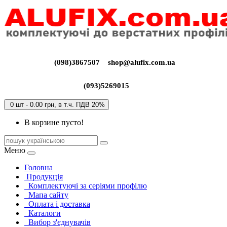
(098)3867507
shop@alufix.com.ua
(093)5269015
0 шт - 0.00 грн, в т.ч. ПДВ 20%
В корзине пусто!
Меню
Головна
Продукція
Комплектуючі за серіями профілю
Мапа сайту
Оплата і доставка
Каталоги
Вибор з'єднувачів