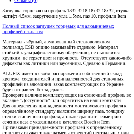
Отзывы (0)
Заглушка торцевая на профиль 1832 3218 18x32 18х32, втулка
-штифт 4,5мм, закругление угла 1,5мм, паз 10, профили Item
Полный список заглушек торцевых для алюминиевых
профилей с т-пазом
Материал - чёрный, армированный стекловолокном
полиамид. ESD опцию заказывайте отдельно. Материал
стойкий к ультрафиолетовому облучению, не становится
хрупким, не теряет цвет и прочность. Отсутствуют какие-либо
дефкекты как литники или заусеницы. Сделано в Германии.
ALUFIX имеет в своём распоряжении собственный склад
крепежа, соединителей и принадлежностей для станочных
профилей из алюминия- заказ комплектующих по Украине
будет отправлен без задержек.
Проверьте наличие комплектующих на станочный профиль во
вкладке "Доступность" или обратитесь на наши контакты.
Для определения принадлежности монтируемого профиля к
определённому стандарту выясните ширину паза, толщину
стенки станочного профиля, а также сравните геометрию
сечения паза с указанными в каталогах Bosch и Item.
Признаками принадлежности профилей к определённому
стандарту служат также размеры отверстий центральных или