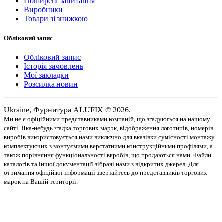
Поширені запитання
Виробники
Товари зі знижкою
Обліковий запис
Обліковий запис
Історія замовлень
Мої закладки
Розсилка новин
Ukraine, Фурнитура ALUFIX © 2026.
Ми не є офіційними представниками компаній, що згадуються на нашому
сайті. Яка-небудь згадка торгових марок, відображення логотипів, номерів
виробів використовується нами виключно для вказівки сумісності монтажу
комплектуючих з монтуємими верстатними конструкційними профілями, а
також порівняння функціональності виробів, що продаються нами. Файли
каталогів та іншої документації зібрані нами з відкритих джерел. Для
отримання офіційної інформації звертайтесь до представників торгових
марок на Вашій території.