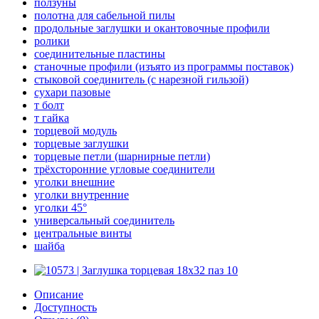
ползуны
полотна для сабельной пилы
продольные заглушки и окантовочные профили
ролики
соединительные пластины
станочные профили (изъято из программы поставок)
стыковой соединитель (с нарезной гильзой)
сухари пазовые
т болт
т гайка
торцевой модуль
торцевые заглушки
торцевые петли (шарнирные петли)
трёхсторонние угловые соединители
уголки внешние
уголки внутренние
уголки 45°
универсальный соединитель
центральные винты
шайба
Описание
Доступность