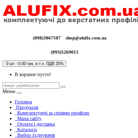
(098)3867507
shop@alufix.com.ua
(093)5269015
0 шт - 0.00 грн, в т.ч. ПДВ 20%
В корзине пусто!
Меню
Головна
Продукція
Комплектуючі за серіями профілю
Мапа сайту
Оплата і доставка
Каталоги
Вибор з'єднувачів