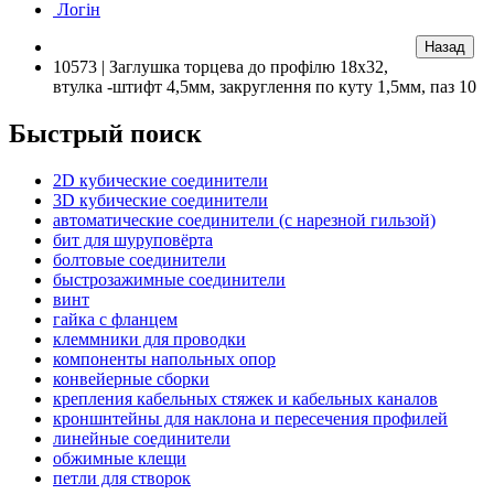
Логін
10573 | Заглушка торцева до профілю 18х32,
втулка -штифт 4,5мм, закруглення по куту 1,5мм, паз 10
Быстрый поиск
2D кубические соединители
3D кубические соединители
автоматические соединители (с нарезной гильзой)
бит для шуруповёрта
болтовые соединители
быстрозажимные соединители
винт
гайка с фланцем
клеммники для проводки
компоненты напольных опор
конвейерные сборки
крепления кабельных стяжек и кабельных каналов
кроншнтейны для наклона и пересечения профилей
линейные соединители
обжимные клещи
петли для створок