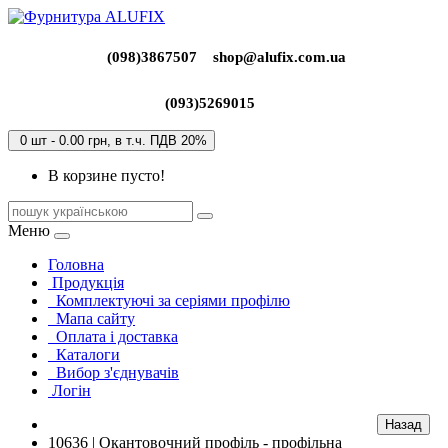
(098)3867507
shop@alufix.com.ua
(093)5269015
0 шт - 0.00 грн, в т.ч. ПДВ 20%
В корзине пусто!
Меню
Головна
Продукція
Комплектуючі за серіями профілю
Мапа сайту
Оплата і доставка
Каталоги
Вибор з'єднувачів
Логін
10636 | Окантовочний профіль - профільна