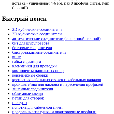
вставка - ущільнювач 4-6 мм, паз 8 профілів ситем. Item
(чорний)
Быстрый поиск
2D кубические соединители
3D кубические соединители
автоматические соединители (с нарезной гильзой)
бит для шуруповёрта
болтовые соединители
быстрозажимные соединители
винт
гайка с фланцем
клеммники для проводки
компоненты напольных опор
конвейерные сборки
крепления кабельных стяжек и кабельных каналов
кроншнтейны для наклона и пересечения профилей
линейные соединители
обжимные клещи
петли для створок
ползуны
полотна для сабельной пилы
продольные заглушки и окантовочные профили