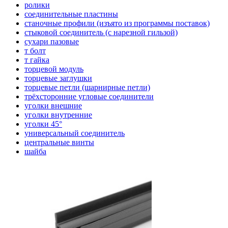
ролики
соединительные пластины
станочные профили (изъято из программы поставок)
стыковой соединитель (с нарезной гильзой)
сухари пазовые
т болт
т гайка
торцевой модуль
торцевые заглушки
торцевые петли (шарнирные петли)
трёхсторонние угловые соединители
уголки внешние
уголки внутренние
уголки 45°
универсальный соединитель
центральные винты
шайба