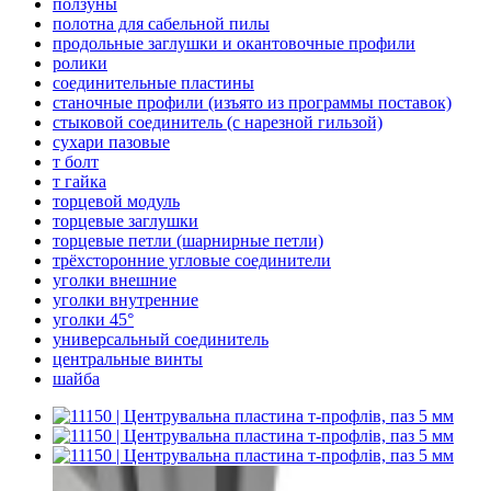
ползуны
полотна для сабельной пилы
продольные заглушки и окантовочные профили
ролики
соединительные пластины
станочные профили (изъято из программы поставок)
стыковой соединитель (с нарезной гильзой)
сухари пазовые
т болт
т гайка
торцевой модуль
торцевые заглушки
торцевые петли (шарнирные петли)
трёхсторонние угловые соединители
уголки внешние
уголки внутренние
уголки 45°
универсальный соединитель
центральные винты
шайба