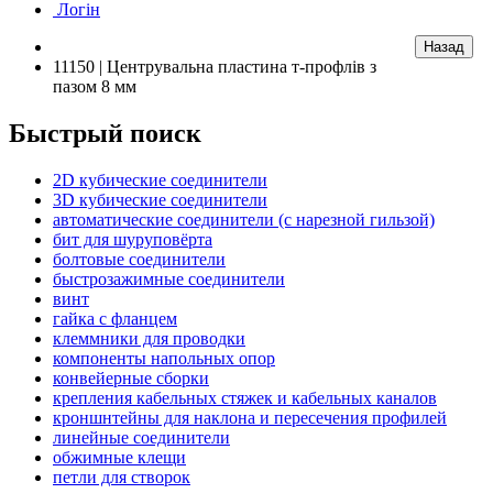
Логін
11150 | Центрувальна пластина т-профлів з
пазом 8 мм
Быстрый поиск
2D кубические соединители
3D кубические соединители
автоматические соединители (с нарезной гильзой)
бит для шуруповёрта
болтовые соединители
быстрозажимные соединители
винт
гайка с фланцем
клеммники для проводки
компоненты напольных опор
конвейерные сборки
крепления кабельных стяжек и кабельных каналов
кроншнтейны для наклона и пересечения профилей
линейные соединители
обжимные клещи
петли для створок