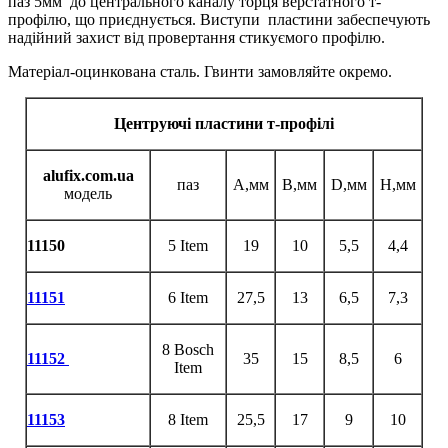
паз 5мм до центрального каналу торця верстатного т-
профілю, що приєднується. Виступи пластини забеспечують
надійний захист від провертання стикуємого профілю.
Матеріал-оцинкована сталь. Гвинти замовляйте окремо.
Центруючі пластини т-профілі
alufix.com.ua
паз
A,мм
B,мм
D,мм
H,мм
модель
11150
5 Item
19
10
5,5
4,4
11151
6 Item
27,5
13
6,5
7,3
8 Bosch
11152
35
15
8,5
6
Item
11153
8 Item
25,5
17
9
10