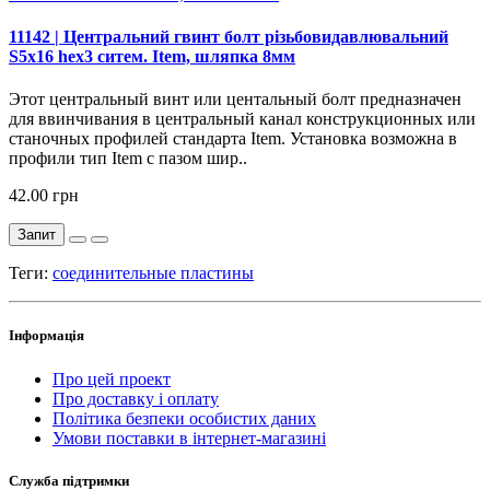
11142 | Центральний гвинт болт різьбовидавлювальний
S5х16 hex3 ситем. Item, шляпка 8мм
Этот центральный винт или центальный болт предназначен
для ввинчивания в центральный канал конструкционных или
станочных профилей стандарта Item. Установка возможна в
профили тип Item c пазом шир..
42.00 грн
Запит
Теги:
соединительные пластины
Інформація
Про цей проект
Про доставку і оплату
Політика безпеки особистих даних
Умови поставки в інтернет-магазині
Служба підтримки