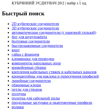
КУБІЧНИИЙ З'ЄДНУВАЧ 20/2 | набір з 1 од.
Быстрый поиск
2D кубические соединители
3D кубические соединители
автоматические соединители (с нарезной гильзой)
бит для шуруповёрта
болтовые соединители
быстрозажимные соединители
винт
гайка с фланцем
клеммники для проводки
компоненты напольных опор
конвейерные сборки
крепления кабельных стяжек и кабельных каналов
кроншнтейны для наклона и пересечения профилей
линейные соединители
обжимные клещи
петли для створок
ползуны
полотна для сабельной пилы
продольные заглушки и окантовочные профили
ролики