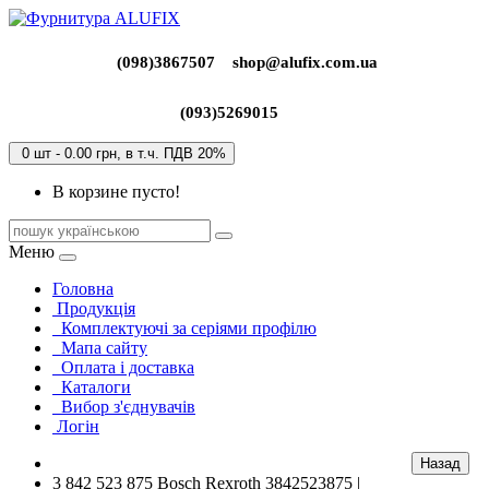
(098)3867507
shop@alufix.com.ua
(093)5269015
0 шт - 0.00 грн, в т.ч. ПДВ 20%
В корзине пусто!
Меню
Головна
Продукція
Комплектуючі за серіями профілю
Мапа сайту
Оплата і доставка
Каталоги
Вибор з'єднувачів
Логін
3 842 523 875 Bosch Rexroth 3842523875 |