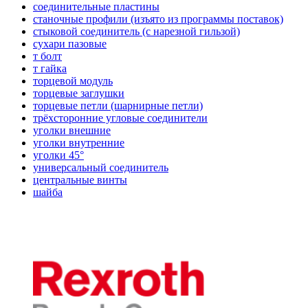
соединительные пластины
станочные профили (изъято из программы поставок)
стыковой соединитель (с нарезной гильзой)
сухари пазовые
т болт
т гайка
торцевой модуль
торцевые заглушки
торцевые петли (шарнирные петли)
трёхсторонние угловые соединители
уголки внешние
уголки внутренние
уголки 45°
универсальный соединитель
центральные винты
шайба