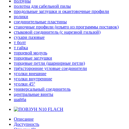
ползуны
полотна для сабельной пилы
продольные заглушки и окантовочные профили
ролики
соединительные пластины
станочные профили (изъято из программы поставок)
стыковой соединитель (с нарезной гильзой)
сухари пазовые
т болт
т гайка
торцевой модуль
торцевые заглушки
торцевые петли (шарнирные петли)
трёхсторонние угловые соединители
уголки внешние
уголки внутренние
уголки 45°
универсальный соединитель
центральные винты
шайба
Описание
Доступность