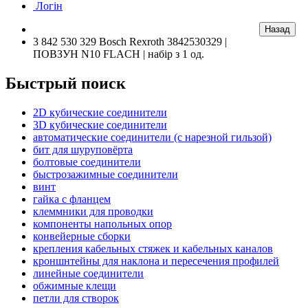
Логін
3 842 530 329 Bosch Rexroth 3842530329 |
ПОВЗУН N10 FLACH | набір з 1 од.
Быстрый поиск
2D кубические соединители
3D кубические соединители
автоматические соединители (с нарезной гильзой)
бит для шуруповёрта
болтовые соединители
быстрозажимные соединители
винт
гайка с фланцем
клеммники для проводки
компоненты напольных опор
конвейерные сборки
крепления кабельных стяжек и кабельных каналов
кроншнтейны для наклона и пересечения профилей
линейные соединители
обжимные клещи
петли для створок