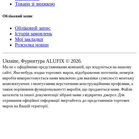
Товари зі знижкою
Обліковий запис
Обліковий запис
Історія замовлень
Мої закладки
Розсилка новин
Ukraine, Фурнитура ALUFIX © 2026.
Ми не є офіційними представниками компаній, що згадуються на нашому
сайті. Яка-небудь згадка торгових марок, відображення логотипів, номерів
виробів використовується нами виключно для вказівки сумісності монтажу
комплектуючих з монтуємими верстатними конструкційними профілями, а
також порівняння функціональності виробів, що продаються нами. Файли
каталогів та іншої документації зібрані нами з відкритих джерел. Для
отримання офіційної інформації звертайтесь до представників торгових
марок на Вашій території.