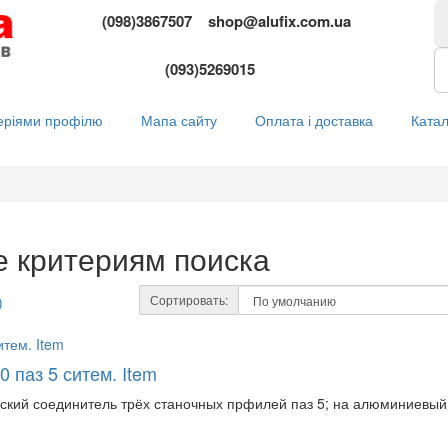
(098)3867507
shop@alufix.com.ua
(093)5269015
еріями профілю
Мапа сайту
Оплата і доставка
Катал
е критериям поиска
Сортировать:
)
0 паз 5 ситем. Item
ский соединитель трёх станочных прфилей паз 5; на алюминиевый 