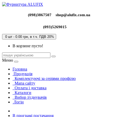
(098)3867507
shop@alufix.com.ua
(093)5269015
0 шт - 0.00 грн, в т.ч. ПДВ 20%
В корзине пусто!
Меню
Головна
Продукція
Комплектуючі за серіями профілю
Мапа сайту
Оплата і доставка
Каталоги
Вибор з'єднувачів
Логін
В програмі постачання