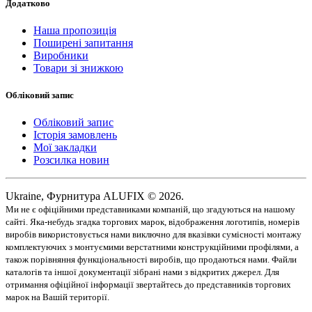
Додатково
Наша пропозиція
Поширені запитання
Виробники
Товари зі знижкою
Обліковий запис
Обліковий запис
Історія замовлень
Мої закладки
Розсилка новин
Ukraine, Фурнитура ALUFIX © 2026.
Ми не є офіційними представниками компаній, що згадуються на нашому
сайті. Яка-небудь згадка торгових марок, відображення логотипів, номерів
виробів використовується нами виключно для вказівки сумісності монтажу
комплектуючих з монтуємими верстатними конструкційними профілями, а
також порівняння функціональності виробів, що продаються нами. Файли
каталогів та іншої документації зібрані нами з відкритих джерел. Для
отримання офіційної інформації звертайтесь до представників торгових
марок на Вашій території.