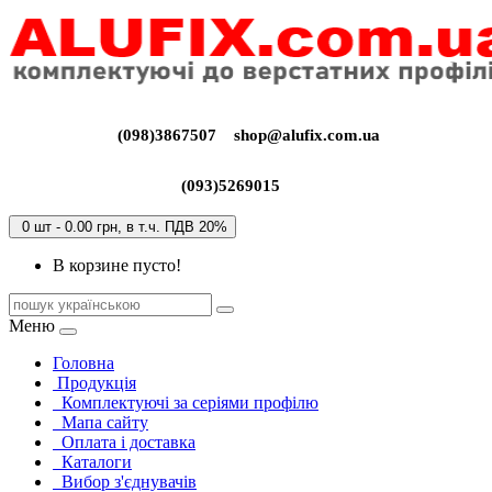
(098)3867507
shop@alufix.com.ua
(093)5269015
0 шт - 0.00 грн, в т.ч. ПДВ 20%
В корзине пусто!
Меню
Головна
Продукція
Комплектуючі за серіями профілю
Мапа сайту
Оплата і доставка
Каталоги
Вибор з'єднувачів