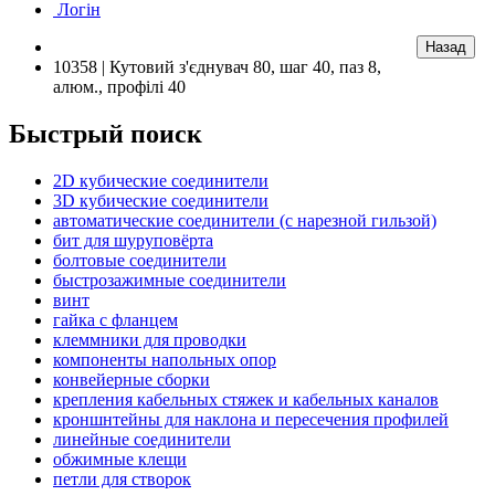
Логін
10358 | Кутовий з'єднувач 80, шаг 40, паз 8,
алюм., профілі 40
Быстрый поиск
2D кубические соединители
3D кубические соединители
автоматические соединители (с нарезной гильзой)
бит для шуруповёрта
болтовые соединители
быстрозажимные соединители
винт
гайка с фланцем
клеммники для проводки
компоненты напольных опор
конвейерные сборки
крепления кабельных стяжек и кабельных каналов
кроншнтейны для наклона и пересечения профилей
линейные соединители
обжимные клещи
петли для створок