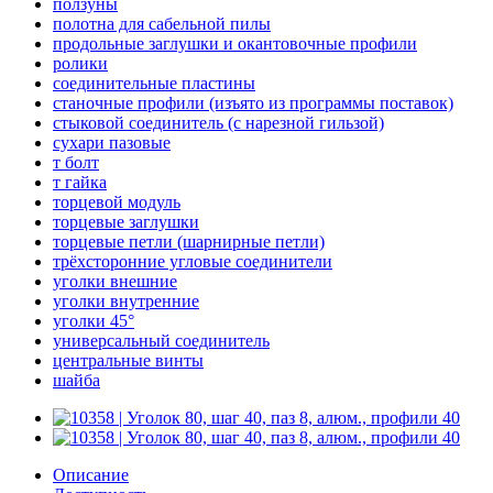
ползуны
полотна для сабельной пилы
продольные заглушки и окантовочные профили
ролики
соединительные пластины
станочные профили (изъято из программы поставок)
стыковой соединитель (с нарезной гильзой)
сухари пазовые
т болт
т гайка
торцевой модуль
торцевые заглушки
торцевые петли (шарнирные петли)
трёхсторонние угловые соединители
уголки внешние
уголки внутренние
уголки 45°
универсальный соединитель
центральные винты
шайба
Описание