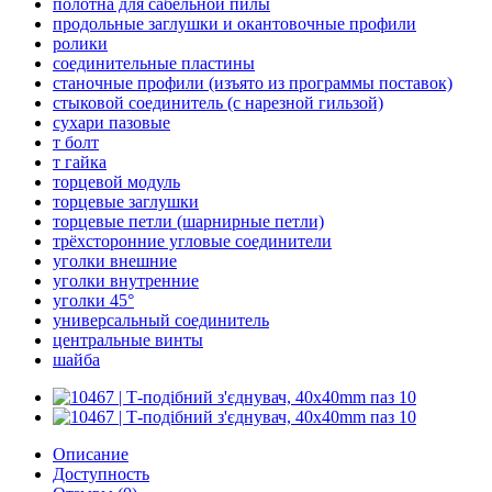
полотна для сабельной пилы
продольные заглушки и окантовочные профили
ролики
соединительные пластины
станочные профили (изъято из программы поставок)
стыковой соединитель (с нарезной гильзой)
сухари пазовые
т болт
т гайка
торцевой модуль
торцевые заглушки
торцевые петли (шарнирные петли)
трёхсторонние угловые соединители
уголки внешние
уголки внутренние
уголки 45°
универсальный соединитель
центральные винты
шайба
Описание
Доступность