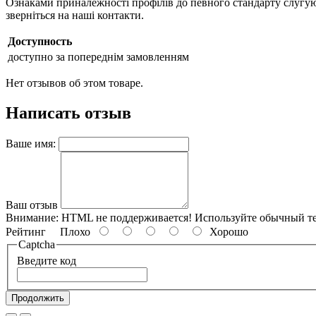
Ознаками приналежності профілів до певного стандарту слугуют
зверніться на наші контакти.
Доступность
доступно за попереднім замовленням
Нет отзывов об этом товаре.
Написать отзыв
Ваше имя:
Ваш отзыв
Внимание:
HTML не поддерживается! Используйте обычный те
Рейтинг
Плохо
Хорошо
Captcha
Введите код
Продолжить