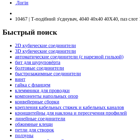
Логін
10467 | Т-подібний з'єднувач, 4040 40х40 40X40, паз слот 
Быстрый поиск
2D кубические соединители
3D кубические соединители
автоматические соединители (с нарезной гильзой)
бит для шуруповёрта
болтовые соединители
быстрозажимные соединители
винт
гайка с фланцем
клеммники для проводки
компоненты напольных опор
конвейерные сборки
крепления кабельных стяжек и кабельных каналов
кроншнтейны для наклона и пересечения профилей
линейные соединители
обжимные клещи
петли для створок
ползуны