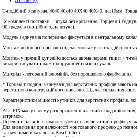
Отзывы (0)
Т-подібний з'єднувач, 4040 40х40 40X40 40X40, паз10мм. Товщ
У комплекті поставки 1 штука без кріплення. Торцевий з'єднува
90 градусів (потрібно одна штука).
Модуль з'єднувача попередньо фіксується в центральному канал
Монтаж до іншого профілю під час монтажу встик здійснюєтьс
Монтаж у прямий кут здійснюється двома парами гвинт + т-гай
використовувати також підпружинені пазові сухарі.
Матеріал - легований алюміній, без порошкового фарбування.
* Торцеві т-подібні з'єднувачі для верстатних профілів мають на
верстатного конструкційного профілю. Під час складання констр
Характеристики міцності кутників для верстатних профілів, які
ALUFIX має у своєму розпорядженні власний склад кріплення, з
затримок.
Перевірте наявність комплектуючих на верстатний профіль у вкл
Для визначення приналежності монтованого профілю до певного 
зазначеними в каталогах Bosch і Item.