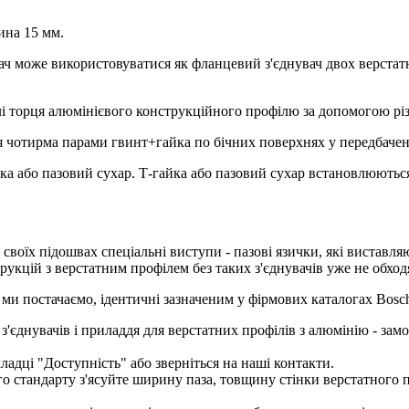
ина 15 мм.
ч може використовуватися як фланцевий з'єднувач двох верстатни
і торця алюмінієвого конструкційного профілю за допомогою різ
я чотирма парами гвинт+гайка по бічних поверхнях у передбаче
ка або пазовий сухар. Т-гайка або пазовий сухар встановлюють
 своїх підошвах спеціальні виступи - пазові язички, які виставля
укцій з верстатним профілем без таких з'єднувачів уже не обход
 ми постачаємо, ідентичні зазначеним у фірмових каталогах Bosch
'єднувачів і приладдя для верстатних профілів з алюмінію - зам
адці "Доступність" або зверніться на наші контакти.
стандарту з'ясуйте ширину паза, товщину стінки верстатного пр