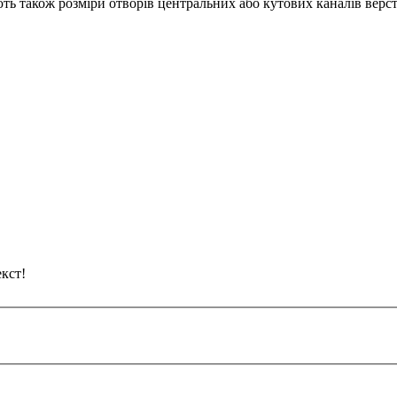
ь також розміри отворів центральних або кутових каналів верста
кст!