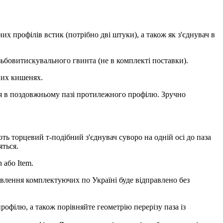
х профілів встик (потрібно дві штуки), а також як з'єднувач в
ьбовитискувального гвинта (не в комплекті поставки).
них кишенях.
ся в поздовжньому пазі протилежного профілю. Зручно
ють торцевий т-подібний з'єднувач суворо на одній осі до паза
яться.
 або Item.
овлення комплектуючих по Україні буде відправлено без
офілю, а також порівняйте геометрію перерізу паза із