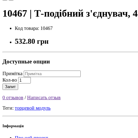
10467 | Т-подібний з'єднувач,
Код товара: 10467
532.80 грн
Доступные опции
Примітка
Кол-во
Запит
0 отзывов
/
Написать отзыв
Теги:
торцевой модуль
Інформація
Про цей проект