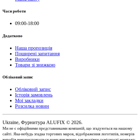
Часи роботи
09:00-18:00
Додатково
Наша пропозиція
Поширені запитання
Виробники
Товари зі знижкою
Обліковий запис
Обліковий запис
Історія замовлень
Мої закладки
Розсилка новин
Ukraine, Фурнитура ALUFIX © 2026.
Ми не є офіційними представниками компаній, що згадуються на нашому
сайті. Яка-небудь згадка торгових марок, відображення логотипів, номерів
виробів використовується нами виключно для вказівки сумісності монтажу