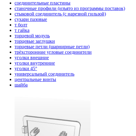
соединительные пластины
станочные профили (изъято из программы поставок)
стыковой соединитель (с нарезной гильзой)
сухари пазовые
т болт
т гайка
торцевой модуль
торцевые заглушки
торцевые петли (шарнирные петли)
трёхсторонние угловые соединители
уголки внешние
уголки внутренние
уголки 45°
универсальный соединитель
центральные винты
шайба