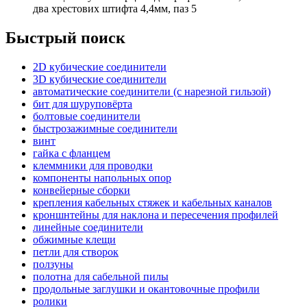
два хрестових штифта 4,4мм, паз 5
Быстрый поиск
2D кубические соединители
3D кубические соединители
автоматические соединители (с нарезной гильзой)
бит для шуруповёрта
болтовые соединители
быстрозажимные соединители
винт
гайка с фланцем
клеммники для проводки
компоненты напольных опор
конвейерные сборки
крепления кабельных стяжек и кабельных каналов
кроншнтейны для наклона и пересечения профилей
линейные соединители
обжимные клещи
петли для створок
ползуны
полотна для сабельной пилы
продольные заглушки и окантовочные профили
ролики