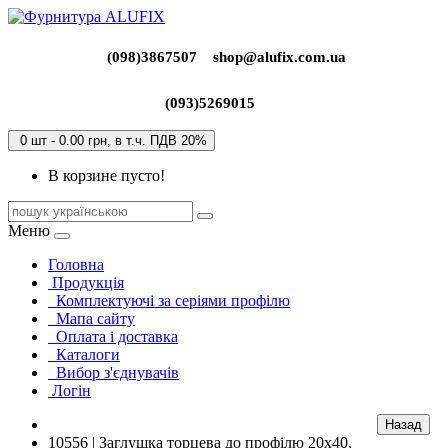
(098)3867507
shop@alufix.com.ua
(093)5269015
0 шт - 0.00 грн, в т.ч. ПДВ 20%
В корзине пусто!
Меню
Головна
Продукція
Комплектуючі за серіями профілю
Мапа сайту
Оплата і доставка
Каталоги
Вибор з'єднувачів
Логін
10556 | Заглушка торцева до профілю 20х40,