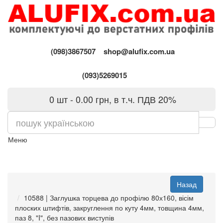
(098)3867507
shop@alufix.com.ua
(093)5269015
0 шт - 0.00 грн, в т.ч. ПДВ 20%
Меню
10588 | Заглушка торцева до профілю 80х160, вісім
плоских штифтів, закруглення по куту 4мм, товщина 4мм,
паз 8, "I", без пазових виступів