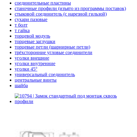
соединительные пластины
станочные профили (изъято из программы поставок)
стыковой соединитель (с нарезной гильзой)
сухари пазовые
т болт
т гайка
торцевой модуль
торцевые заглушки
торцевые петли (шарнирные петли)
трёхсторонние угловые соединители
уголки внешние
уголки внутренние
уголки 45°
универсальный соединитель
центральные винты
шайба