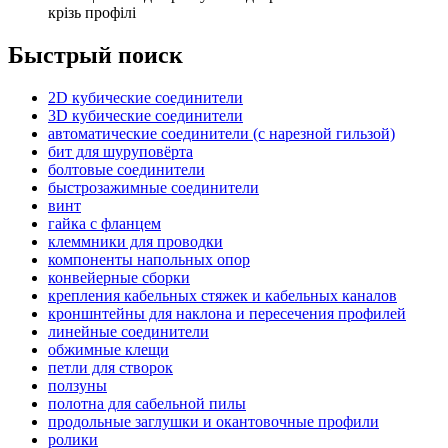
крізь профілі
Быстрый поиск
2D кубические соединители
3D кубические соединители
автоматические соединители (с нарезной гильзой)
бит для шуруповёрта
болтовые соединители
быстрозажимные соединители
винт
гайка с фланцем
клеммники для проводки
компоненты напольных опор
конвейерные сборки
крепления кабельных стяжек и кабельных каналов
кроншнтейны для наклона и пересечения профилей
линейные соединители
обжимные клещи
петли для створок
ползуны
полотна для сабельной пилы
продольные заглушки и окантовочные профили
ролики