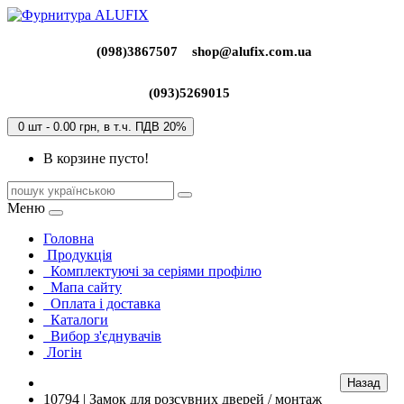
(098)3867507
shop@alufix.com.ua
(093)5269015
0 шт - 0.00 грн, в т.ч. ПДВ 20%
В корзине пусто!
Меню
Головна
Продукція
Комплектуючі за серіями профілю
Мапа сайту
Оплата і доставка
Каталоги
Вибор з'єднувачів
Логін
10794 | Замок для розсувних дверей / монтаж