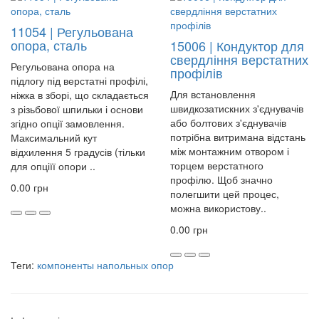
11054 | Регульована
опора, сталь
15006 | Кондуктор для
свердління верстатних
Регульована опора на
профілів
підлогу під верстатні профілі,
Для встановлення
ніжка в зборі, що складається
швидкозатискних з'єднувачів
з різьбової шпильки і основи
або болтових з'єднувачів
згідно опції замовлення.
потрібна витримана відстань
Максимальний кут
між монтажним отвором і
відхилення 5 градусів (тільки
торцем верстатного
для опціїї опори ..
профілю. Щоб значно
0.00 грн
полегшити цей процес,
можна використову..
0.00 грн
Теги:
компоненты напольных опор