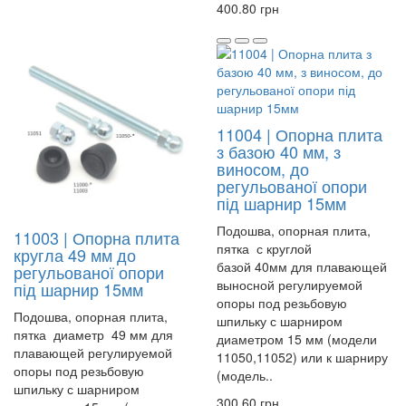
400.80 грн
11004 | Опорна плита
з базою 40 мм, з
виносом, до
регульованої опори
під шарнир 15мм
Подошва, опорная плита,
11003 | Опорна плита
пятка с круглой
кругла 49 мм до
базой 40мм для плавающей
регульованої опори
выносной регулируемой
під шарнир 15мм
опоры под резьбовую
Подошва, опорная плита,
шпильку с шарниром
пятка диаметр 49 мм для
диаметром 15 мм (модели
плавающей регулируемой
11050,11052) или к шарниру
опоры под резьбовую
(модель..
шпильку с шарниром
300.60 грн