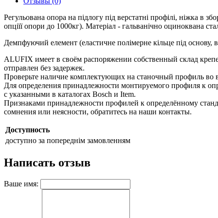
Отзывы (0)
Регульована опора на підлогу під верстатні профілі, ніжка в зб
опціїї опори до 1000кг). Матеріал - гальванічно оциноквана ста
Демпфуючий елемент (еластичне полімерне кільце під основу, в
ALUFIX имеет в своём распоряжении собственный склад крепе
отправлен без задержек.
Проверьте наличие комплектующих на станочный профиль во в
Для определения принадлежности монтируемого профиля к опре
с указанными в каталогах Bosch и Item.
Признаками принадлежности профилей к определённому стандар
сомнения или неясности, обратитесь на наши контакты.
Доступность
доступно за попереднім замовленням
Написать отзыв
Ваше имя: