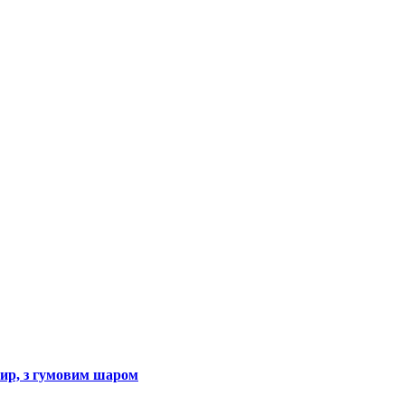
нир, з гумовим шаром