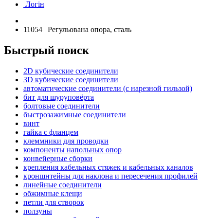
Логін
11054 | Регульована опора, сталь
Быстрый поиск
2D кубические соединители
3D кубические соединители
автоматические соединители (с нарезной гильзой)
бит для шуруповёрта
болтовые соединители
быстрозажимные соединители
винт
гайка с фланцем
клеммники для проводки
компоненты напольных опор
конвейерные сборки
крепления кабельных стяжек и кабельных каналов
кроншнтейны для наклона и пересечения профилей
линейные соединители
обжимные клещи
петли для створок
ползуны