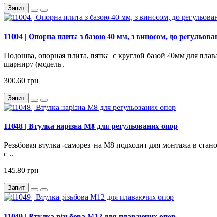
Запит
11004 | Опорна плита з базою 40 мм, з виносом, до регульов
Подошва, опорная плита, пятка с круглой базой 40мм для пла
шарниру (модель..
300.60 грн
Запит
11048 | Втулка нарізна М8 для регульованих опор
Резьбовая втулка -саморез на М8 подходит для монтажа в ста
с ..
145.80 грн
Запит
11049 | Втулка різьбова М12 для плаваючих опор