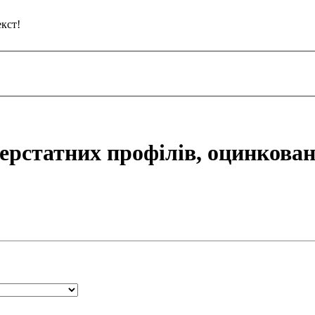
кст!
верстатних профілів, оцинкова