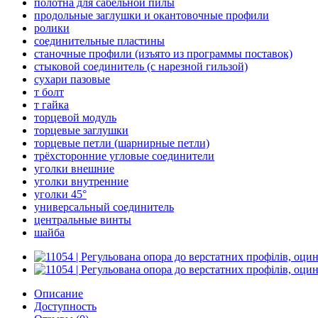
полотна для сабельной пилы
продольные заглушки и окантовочные профили
ролики
соединительные пластины
станочные профили (изъято из программы поставок)
стыковой соединитель (с нарезной гильзой)
сухари пазовые
т болт
т гайка
торцевой модуль
торцевые заглушки
торцевые петли (шарнирные петли)
трёхсторонние угловые соединители
уголки внешние
уголки внутренние
уголки 45°
универсальный соединитель
центральные винты
шайба
Описание
Доступность