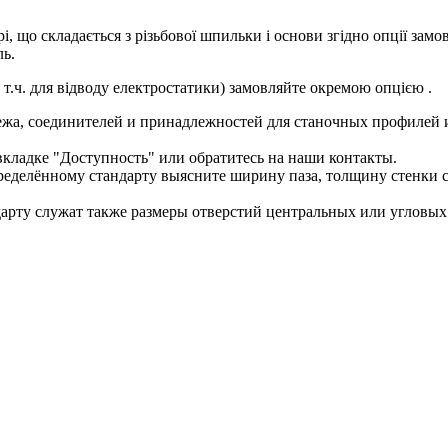
орі, що складається з різьбової шпильки і основи згідно опції за
ль.
 т.ч. для відводу електростатики) замовляйте окремою опцією .
жа, соединителей и принадлежностей для станочных профилей 
кладке "Доступность" или обратитесь на наши контакты.
делённому стандарту выясните ширину паза, толщину стенки ст
ту служат также размеры отверстий центральных или угловых к