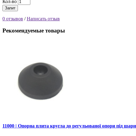
Кол-во
Запит
0 отзывов
/
Написать отзыв
Рекомендуемые товары
11000 | Опорна плита кругла до регульованої опори під шар