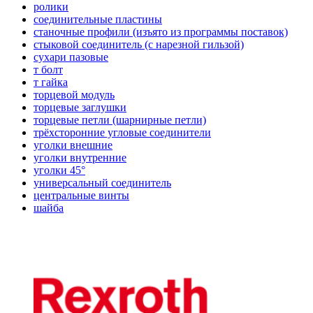
ролики
соединительные пластины
станочные профили (изъято из программы поставок)
стыковой соединитель (с нарезной гильзой)
сухари пазовые
т болт
т гайка
торцевой модуль
торцевые заглушки
торцевые петли (шарнирные петли)
трёхсторонние угловые соединители
уголки внешние
уголки внутренние
уголки 45°
универсальный соединитель
центральные винты
шайба