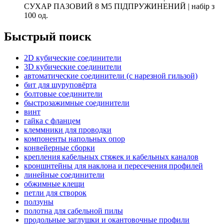
СУХАР ПАЗОВИЙ 8 M5 ПІДПРУЖИНЕНИЙ | набір з
100 од.
Быстрый поиск
2D кубические соединители
3D кубические соединители
автоматические соединители (с нарезной гильзой)
бит для шуруповёрта
болтовые соединители
быстрозажимные соединители
винт
гайка с фланцем
клеммники для проводки
компоненты напольных опор
конвейерные сборки
крепления кабельных стяжек и кабельных каналов
кроншнтейны для наклона и пересечения профилей
линейные соединители
обжимные клещи
петли для створок
ползуны
полотна для сабельной пилы
продольные заглушки и окантовочные профили