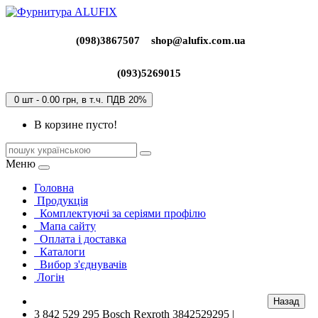
(098)3867507
shop@alufix.com.ua
(093)5269015
0 шт - 0.00 грн, в т.ч. ПДВ 20%
В корзине пусто!
Меню
Головна
Продукція
Комплектуючі за серіями профілю
Мапа сайту
Оплата і доставка
Каталоги
Вибор з'єднувачів
Логін
3 842 529 295 Bosch Rexroth 3842529295 |