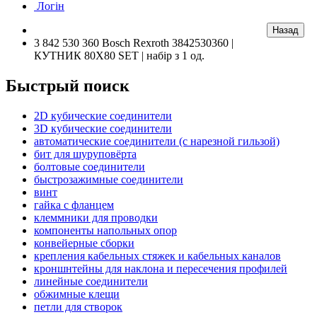
Логін
3 842 530 360 Bosch Rexroth 3842530360 |
КУТНИК 80X80 SET | набір з 1 од.
Быстрый поиск
2D кубические соединители
3D кубические соединители
автоматические соединители (с нарезной гильзой)
бит для шуруповёрта
болтовые соединители
быстрозажимные соединители
винт
гайка с фланцем
клеммники для проводки
компоненты напольных опор
конвейерные сборки
крепления кабельных стяжек и кабельных каналов
кроншнтейны для наклона и пересечения профилей
линейные соединители
обжимные клещи
петли для створок