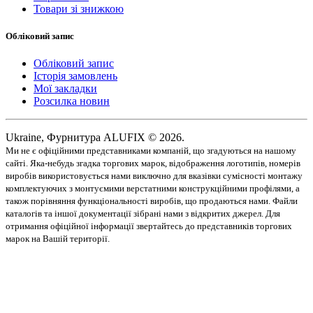
Товари зі знижкою
Обліковий запис
Обліковий запис
Історія замовлень
Мої закладки
Розсилка новин
Ukraine, Фурнитура ALUFIX © 2026.
Ми не є офіційними представниками компаній, що згадуються на нашому
сайті. Яка-небудь згадка торгових марок, відображення логотипів, номерів
виробів використовується нами виключно для вказівки сумісності монтажу
комплектуючих з монтуємими верстатними конструкційними профілями, а
також порівняння функціональності виробів, що продаються нами. Файли
каталогів та іншої документації зібрані нами з відкритих джерел. Для
отримання офіційної інформації звертайтесь до представників торгових
марок на Вашій території.