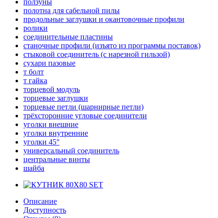
ползуны
полотна для сабельной пилы
продольные заглушки и окантовочные профили
ролики
соединительные пластины
станочные профили (изъято из программы поставок)
стыковой соединитель (с нарезной гильзой)
сухари пазовые
т болт
т гайка
торцевой модуль
торцевые заглушки
торцевые петли (шарнирные петли)
трёхсторонние угловые соединители
уголки внешние
уголки внутренние
уголки 45°
универсальный соединитель
центральные винты
шайба
Описание
Доступность