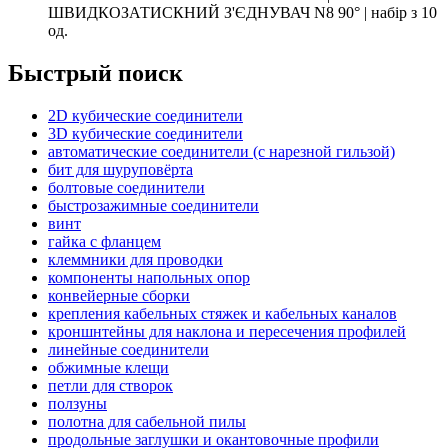
ШВИДКОЗАТИСКНИЙ З'ЄДНУВАЧ N8 90° | набір з 10
од.
Быстрый поиск
2D кубические соединители
3D кубические соединители
автоматические соединители (с нарезной гильзой)
бит для шуруповёрта
болтовые соединители
быстрозажимные соединители
винт
гайка с фланцем
клеммники для проводки
компоненты напольных опор
конвейерные сборки
крепления кабельных стяжек и кабельных каналов
кроншнтейны для наклона и пересечения профилей
линейные соединители
обжимные клещи
петли для створок
ползуны
полотна для сабельной пилы
продольные заглушки и окантовочные профили