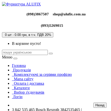
(098)3867507
shop@alufix.com.ua
(093)5269015
0 шт - 0.00 грн, в т.ч. ПДВ 20%
В корзине пусто!
Меню
Головна
Продукція
Комплектуючі за серіями профілю
Мапа сайту
Оплата і доставка
Каталоги
Вибор з'єднувачів
Логін
3 842 535 465 Bosch Rexroth 3842535465 |