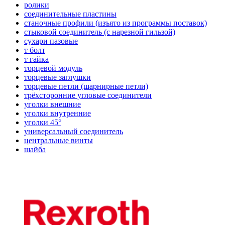
ролики
соединительные пластины
станочные профили (изъято из программы поставок)
стыковой соединитель (с нарезной гильзой)
сухари пазовые
т болт
т гайка
торцевой модуль
торцевые заглушки
торцевые петли (шарнирные петли)
трёхсторонние угловые соединители
уголки внешние
уголки внутренние
уголки 45°
универсальный соединитель
центральные винты
шайба