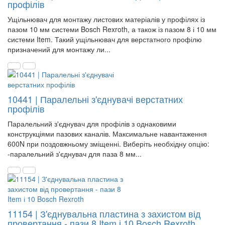
профілів
Ущільнювач для монтажу листових матеріалів у профілях із
пазом 10 мм системи Bosch Rexroth, а також із пазом 8 і 10 мм
системи Item. Такий ущільнювач для верстатного профілю
призначений для монтажу ли...
10441 | Паралельні з'єднувачі верстатних
профілів
Паралельний з'єднувач для профілів з однаковими
конструкціями пазових каналів. Максимальне навантаження
600N при поздовжньому зміщенні. Виберіть необхідну опцію:
-паралельний з'єднувач для паза 8 мм...
11154 | З'єднувальна пластина з захистом від
провертання - пази 8 Item і 10 Bosch Rexroth